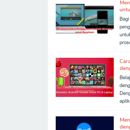
Men
unt
Bagi
peng
untu
pros
Car
den
Bela
deng
Deng
apli
Men
den