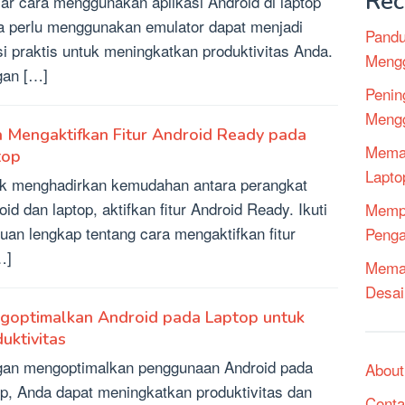
Rec
jar cara menggunakan aplikasi Android di laptop
a perlu menggunakan emulator dapat menjadi
Pandu
si praktis untuk meningkatkan produktivitas Anda.
Mengg
an […]
Penin
Mengg
 Mengaktifkan Fitur Android Ready pada
Mema
top
Lapto
k menghadirkan kemudahan antara perangkat
oid dan laptop, aktifkan fitur Android Ready. Ikuti
Mempe
uan lengkap tentang cara mengaktifkan fitur
Penga
…]
Memak
Desai
goptimalkan Android pada Laptop untuk
uktivitas
an mengoptimalkan penggunaan Android pada
About
op, Anda dapat meningkatkan produktivitas dan
Conta