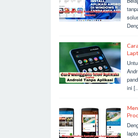
Bela
tanp
solu
Deng
Cara
Lap
Untu
Andr
pand
ini [
Men
Prod
Deng
lapt