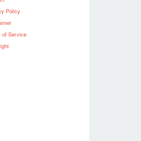
cy Policy
aimer
 of Service
ight