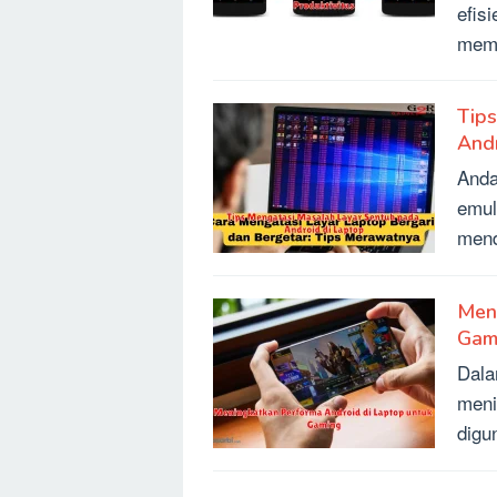
efis
mema
Tip
Andr
Anda
emul
mend
Meni
Gam
Dala
meni
digu