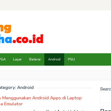
VGA
Layar
Baterai
Android
PSU
ategory:
Android
Sear
a Menggunakan Android Apps di Laptop
pa Emulator