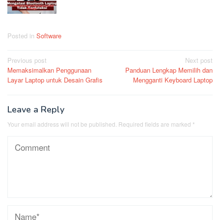
Posted in
Software
Post
Previous post
Next post
Memaksimalkan Penggunaan
Panduan Lengkap Memilih dan
navigation
Layar Laptop untuk Desain Grafis
Mengganti Keyboard Laptop
Leave a Reply
Your email address will not be published.
Required fields are marked
*