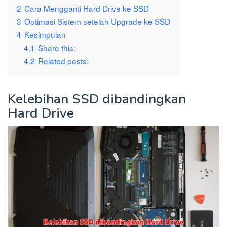
2
Cara Mengganti Hard Drive ke SSD
3
Optimasi Sistem setelah Upgrade ke SSD
4
Kesimpulan
4.1
Share this:
4.2
Related posts:
Kelebihan SSD dibandingkan
Hard Drive