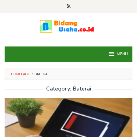
Skip
to
content
MENU
HOMEPAGE
/
BATERAI
Category:
Baterai