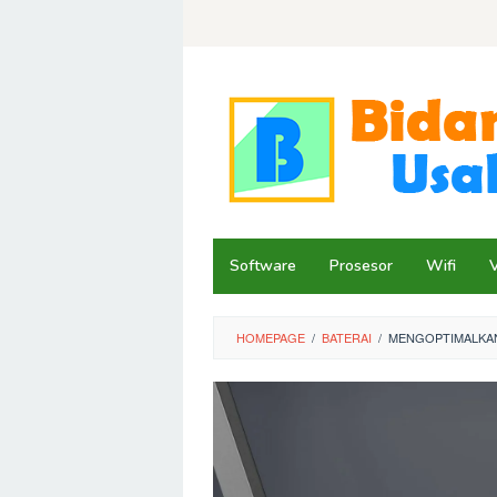
Skip
to
content
Software
Prosesor
Wifi
HOMEPAGE
/
BATERAI
/
MENGOPTIMALKAN