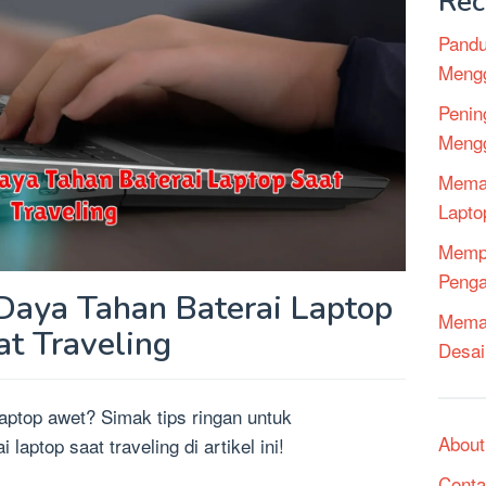
Rec
Pandu
Mengg
Penin
Mengg
Mema
Lapto
Mempe
Penga
aya Tahan Baterai Laptop
Memak
at Traveling
Desai
aptop awet? Simak tips ringan untuk
About
aptop saat traveling di artikel ini!
Conta