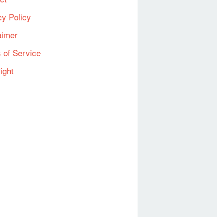
cy Policy
aimer
 of Service
ight