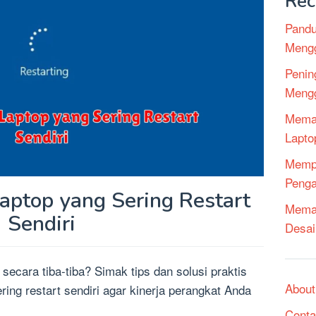
Rec
Pandu
Mengg
Penin
Mengg
Mema
Lapto
Mempe
Penga
aptop yang Sering Restart
Memak
Sendiri
Desai
secara tiba-tiba? Simak tips dan solusi praktis
About
ing restart sendiri agar kinerja perangkat Anda
Conta