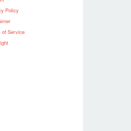
cy Policy
aimer
 of Service
ight