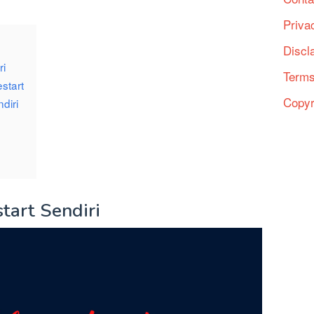
Priva
Discl
ri
Terms
start
Copyr
diri
tart Sendiri