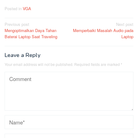
Posted in
VGA
Post
Previous post
Next post
Mengoptimalkan Daya Tahan
Memperbaiki Masalah Audio pada
navigation
Baterai Laptop Saat Traveling
Laptop
Leave a Reply
Your email address will not be published.
Required fields are marked
*